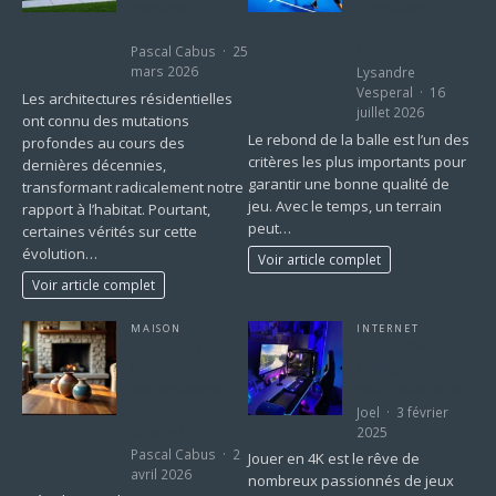
maisons
d’améliorer le
modernes
rebond de la
balle ?
Pascal Cabus
25
mars 2026
Lysandre
Vesperal
16
Les architectures résidentielles
juillet 2026
ont connu des mutations
Le rebond de la balle est l’un des
profondes au cours des
critères les plus importants pour
dernières décennies,
garantir une bonne qualité de
transformant radicalement notre
jeu. Avec le temps, un terrain
rapport à l’habitat. Pourtant,
peut…
certaines vérités sur cette
évolution…
Voir article complet
Voir article complet
MAISON
INTERNET
Sublimez votre
Les meilleures
intérieur avec
configurations
des créations
pour jouer en 4K
artisanales
Joel
3 février
uniques
2025
Pascal Cabus
2
Jouer en 4K est le rêve de
avril 2026
nombreux passionnés de jeux