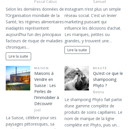
Pascal Cabus
Samuel
Selon les dernières données de
Instagram n’est plus un simple
l’Organisation mondiale de la
réseau social. C’est un levier
Santé, les régimes alimentaires
marketing puissant qui
inadaptés représentent
influence les décisions d’achat.
aujourd’hui l’un des principaux
Les marques, petites ou
facteurs de risque de maladies
grandes, y trouvent une…
chroniques…
Lire la suite
Lire la suite
MAISON
BEAUTÉ
Maisons à
Qu’est-ce que le
Vendre en
shampooing
Suisse : Les
Phyto ?
Perles de
Betina
l’Immobilier à
Le shampoing Phyto fait partie
Découvrir
d’une gamme complète de
Joel
produits de soins capillaires. Le
La Suisse, célèbre pour ses
nom de marque de la ligne
paysages pittoresques, sa
complète est Phyto, puis un…