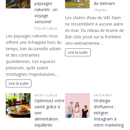
paysages
du Vietnam
naturels : un
Charles
voyage
Les chutes d’eau du Viêt Nam
sensoriel
ne ressemblent à aucune autre
Pascal Cabus
en Asie. Du rideau de brume de
Les paysages naturels nous
Bản Giốc posé sur la frontière
offrent une échappée hors du
sino-vietnamienne…
temps, loin du tumulte urbain
Lire la suite
et des contraintes
quotidiennes. Ces espaces
préservés, qu’ils soient
montagnes majestueuses,…
Lire la suite
NON CLASSÉ
INTERNET
Optimisez votre
Stratégie
santé grâce à
d’influence :
une
intégrer
alimentation
Instagram à
équilibrée
votre marketing