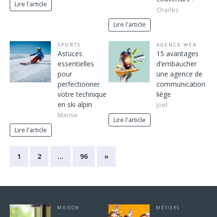
Lire l'article
Charles
Lire l'article
SPORTS
AGENCE WEB
Astuces
15 avantages
essentielles
d’embaucher
pour
une agence de
perfectionner
communication
votre technique
liège
en ski alpin
Joel
Marise
Lire l'article
Lire l'article
1
2
…
96
»
La sélection de la Team
MAISON
MÉTIERS
Montage de
Comment