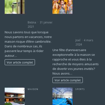
serrures à
organiser une
Epinay-sur-seine
Fête
par un serrurier
d’Anniversaire
professionnel
pour Enfants
avec des
Betina
31 janvier
Activités
2021
Manuelles
Nous savons tous que lorsque
Faciles?
nous partons en vacances, notre
Joel
4 mars
maison risque d’être cambriolée.
2024
Dans de nombreux cas, ils
Une fête d’anniversaire
passent leur temps à rôder
exceptionnelle à la maison se
autour…
rapproche et vous êtes à la
Voir article complet
recherche de moyens amusants
de divertir vos jeunes invités?
Nous avons…
Voir article complet
MAISON
SPORTS
Ce que personne
Une rénovation
ne dit sur
court de tennis
l’évolution des
permet-elle