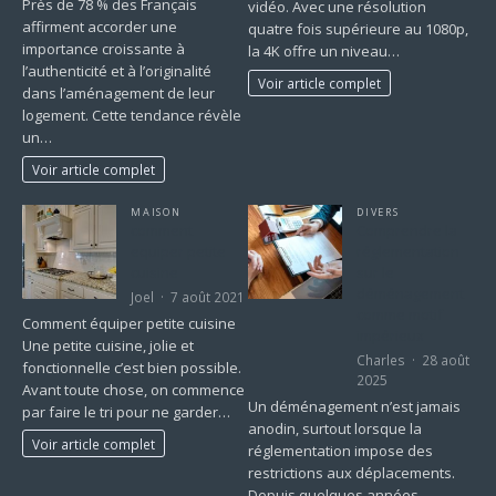
Près de 78 % des Français
vidéo. Avec une résolution
affirment accorder une
quatre fois supérieure au 1080p,
importance croissante à
la 4K offre un niveau…
l’authenticité et à l’originalité
Voir article complet
dans l’aménagement de leur
logement. Cette tendance révèle
un…
Voir article complet
MAISON
DIVERS
comment
Comprendre la
equiper petite
réglementation
cuisine
sur le
déménagement
Joel
7 août 2021
comme motif
Comment équiper petite cuisine
impérieux
Une petite cuisine, jolie et
Charles
28 août
fonctionnelle c’est bien possible.
2025
Avant toute chose, on commence
Un déménagement n’est jamais
par faire le tri pour ne garder…
anodin, surtout lorsque la
Voir article complet
réglementation impose des
restrictions aux déplacements.
Depuis quelques années,