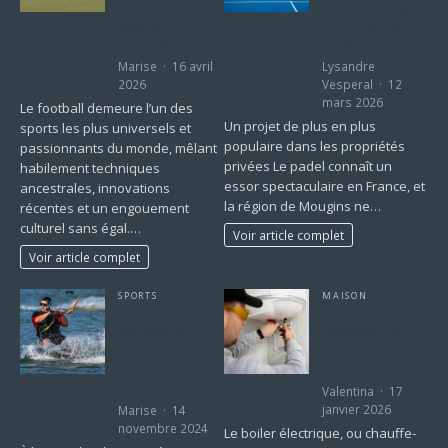
innovations et
padel à Mougins
passion
sur un terrain
culturelle
privé ?
Marise
16 avril
Lysandre
2026
Vesperal
12
mars 2026
Le football demeure l’un des
Un projet de plus en plus
sports les plus universels et
populaire dans les propriétés
passionnants du monde, mêlant
privées Le padel connaît un
habilement techniques
essor spectaculaire en France, et
ancestrales, innovations
la région de Mougins ne…
récentes et un engouement
culturel sans égal.…
Voir article complet
Voir article complet
SPORTS
MAISON
Les sports
Quand faut-il
aquatiques : un
remplacer son
moyen de se
boiler électrique
rafraîchir et de
?
rester actif
Valentina
17
janvier 2026
Marise
14
novembre 2024
Le boiler électrique, ou chauffe-