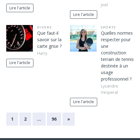
Joel
Lire l'article
Lire l'article
DIVERS
SPORTS
Que faut-il
Quelles normes
savoir sur la
respecter pour
carte grise ?
une
construction
Harry
terrain de tennis
Lire l'article
destinée à un
usage
professionnel ?
Lysandre
Vesperal
Lire l'article
1
2
…
96
»