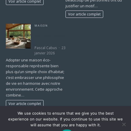
Voir article complet
justifier un motif…
Voir article complet
MAISON
L’art de vivre
dans une maison
éco-responsable
Pascal Cabus
23
janvier 2026
Adopter une maison éco-
responsable représente bien
plus qu’un simple choix d’habitat;
c’est embrasser une philosophie
de vie en harmonie avec notre
environnement. Cette approche
combine…
Voir article complet
We use cookies to ensure that we give you the best
1
2
…
43
»
experience on our website. If you continue to use this site we
will assume that you are happy with it.