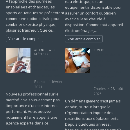
À l’approche des journées
eau électrique, est un
ensoleillées et chaudes, les
équipement indispensable pour
sports aquatiques se présentent
assurer un confort quotidien
comme une option idéale pour
avec de l’eau chaude à
combiner exercice physique,
disposition. Comme tout appareil
plaisir et fraîcheur. Que ce…
électroménager,…
Voir article complet
Voir article complet
AGENCE WEB
,
DIVERS
MÉTIERS
Comprendre la
L’importance d’un
réglementation
site internet pour
sur le
les nouveaux
déménagement
professionnels
comme motif
Betina
1 février
impérieux
2021
Charles
28 août
Nouveau professionnel sur le
2025
marché ? Ne sous-estimez pas
Un déménagement n’est jamais
l’importance d’un site internet
anodin, surtout lorsque la
performant. Vous pouvez
réglementation impose des
notamment faire appel à une
restrictions aux déplacements.
agence experte dans ce…
Depuis quelques années,
beaucoup de personnes ont dû