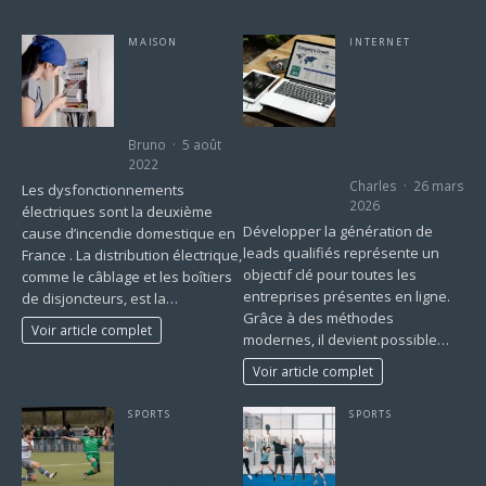
La sélection de la Team
MAISON
INTERNET
Signes de
Stratégies
problèmes
efficaces pour
électriques à la
générer des
maison
leads qualifiés
sur votre site
Bruno
5 août
internet
2022
Charles
26 mars
Les dysfonctionnements
2026
électriques sont la deuxième
Développer la génération de
cause d’incendie domestique en
leads qualifiés représente un
France . La distribution électrique,
objectif clé pour toutes les
comme le câblage et les boîtiers
entreprises présentes en ligne.
de disjoncteurs, est la…
Grâce à des méthodes
Voir article complet
modernes, il devient possible…
Voir article complet
SPORTS
SPORTS
Le football révélé
Est-il facile de
: secrets
faire construire
techniques,
un terrain de