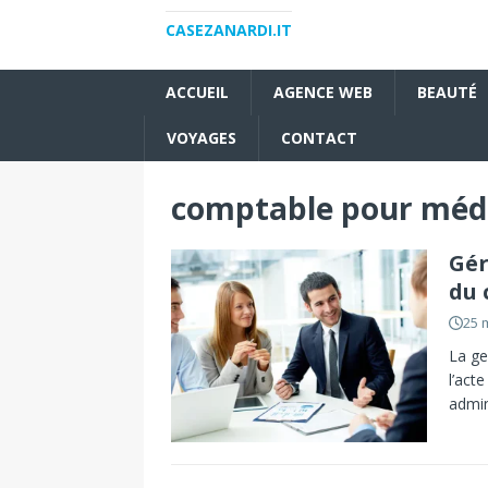
CASEZANARDI.IT
ACCUEIL
AGENCE WEB
BEAUTÉ
VOYAGES
CONTACT
comptable pour méd
Gér
du 
25 
La ge
l’act
admin