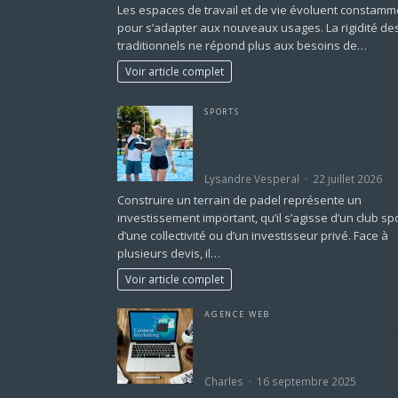
Les espaces de travail et de vie évoluent constamm
pour s’adapter aux nouveaux usages. La rigidité de
traditionnels ne répond plus aux besoins de…
Voir article complet
SPORTS
Faut-il choisir l’entreprise proposant
construction terrain de padel le moi
?
Lysandre Vesperal
22 juillet 2026
Construire un terrain de padel représente un
investissement important, qu’il s’agisse d’un club spo
d’une collectivité ou d’un investisseur privé. Face à
plusieurs devis, il…
Voir article complet
AGENCE WEB
Optimisez votre temps avec des logi
de création de contenu pour résea
sociaux
Charles
16 septembre 2025