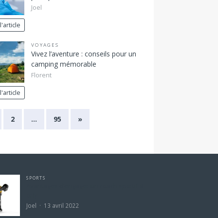
Joel
l'article
VOYAGES
Vivez l’aventure : conseils pour un
camping mémorable
Florent
l'article
2
…
95
»
SPORTS
Avantages d’engager un coach sportif à
orly
Joel
13 avril 2022