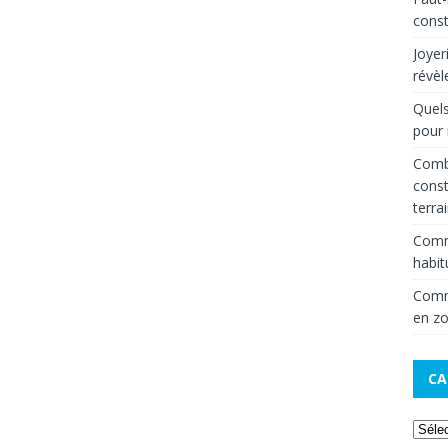
const
Joyer
révèl
Quels
pour 
Combi
const
terra
Comm
habit
Comme
en zo
CA