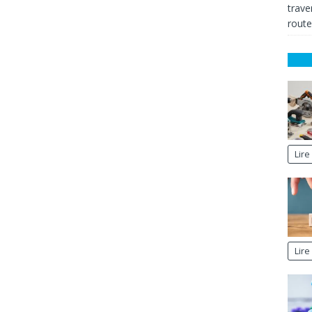
trave
route
Lire 
Lire 