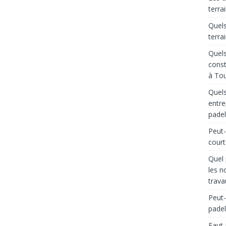
terra
Quels
terra
Quels
const
à Tou
Quels
entre
padel
Peut-
court
Quel 
les n
trava
Peut-
padel
Faut-