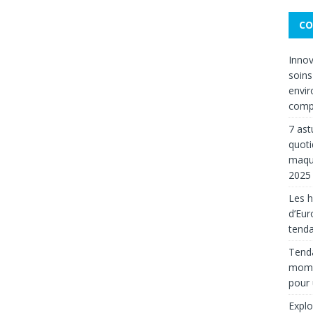
CO
Innov
soins
envir
compt
7 ast
quoti
maqui
2025
Les 
d’Eur
tenda
Tenda
mom
pour
Explo