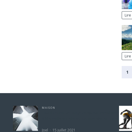
Lire 
Lire 
1
MAISON
Faut il choisir un diagnostiqueur immobilier
à Marseille en ville ou commander en ligne
?
Joel
15 juillet 2021