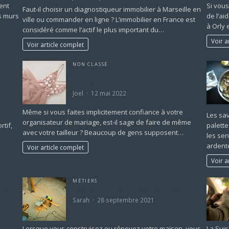
ent
Si vou
Faut-il choisir un diagnostiqueur immobilier à Marseille en
s murs
de l’ai
ville ou commander en ligne ? L’immobilier en France est
à Orly 
considéré comme l’actif le plus important du…
Voir a
Voir article complet
NON CLASSÉ
 le prix
Peut-on faire confiance à un tailleur de
ns cher
mariage?
Joel
12 mai 2022
Même si vous faites implicitement confiance à votre
Les sav
organisateur de mariage, est-il sage de faire de même
rtif,
palette
avec votre tailleur ? Beaucoup de gens supposent…
les sen
arden
Voir article complet
Voir a
MÉTIERS
ciels
Comment trouver un bon menuisier?
ux
Sarah
28 septembre 2021
Lorsque vous construisez ou rénovez votre maison, vous
La Suis