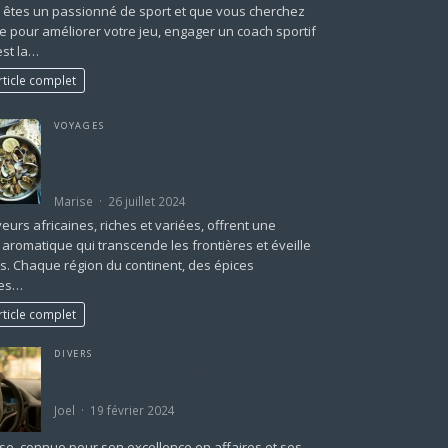
s êtes un passionné de sport et que vous cherchez
de pour améliorer votre jeu, engager un coach sportif
est la…
rticle complet
VOYAGES
Comment les saveurs africaines
transforment-elles notre expérience
culinaire ?
Marise
26 juillet 2024
eurs africaines, riches et variées, offrent une
 aromatique qui transcende les frontières et éveille
s. Chaque région du continent, des épices
tes…
rticle complet
DIVERS
Affaires et Plaisir : Location de Voitures
pour Tous les Besoins en Suisse
Joel
19 février 2024
se, connue pour son excellence en affaires et ses