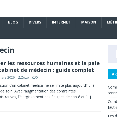
BLOG
DIVERS
INTERNET
MAISON
MÉTI
ecin
er les ressources humaines et la paie
cabinet de médecin : guide complet
AR
mars 2026
Zozo
0
stion d’un cabinet médical ne se limite plus aujourd’hui à
Comm
e de soin. Avec l’augmentation des contraintes
tenni
istratives, l’élargissement des équipes de santé et
[…]
Combi
faut-
Les d