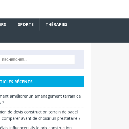
ERS
SPORTS
THÉRAPIES
TICLES RÉCENTS
ent améliorer un aménagement terrain de
s ?
en de devis construction terrain de padel
il comparer avant de choisir un prestataire ?
élais influencent-ils le prix construction