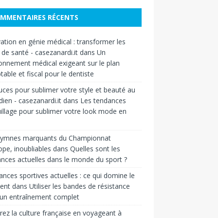
MMENTAIRES RÉCENTS
ation en génie médical : transformer les
 de santé - casezanardi.it
dans
Un
onnement médical exigeant sur le plan
able et fiscal pour le dentiste
uces pour sublimer votre style et beauté au
dien - casezanardi.it
dans
Les tendances
llage pour sublimer votre look mode en
hymnes marquants du Championnat
ope, inoubliables
dans
Quelles sont les
nces actuelles dans le monde du sport ?
nces sportives actuelles : ce qui domine le
ent
dans
Utiliser les bandes de résistance
 un entraînement complet
rez la culture française en voyageant à