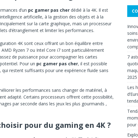
formances d’un
pc gamer pas cher
dédié à la 4K. Il est
CO
ntelligence artificielle, à la gestion des objets et à la
rincipalement sur la carte graphique, mais un processeur
Innov
ets d’étranglement et limiter les performances.
soins
envir
guration 4K sont ceux offrant un bon équilibre entre
compt
AMD Ryzen 7 ou Intel Core i7 sont particulièrement
7 ast
assez de puissance pour accompagner les cartes
quoti
potentiel. Pour un
pc gamer pas cher
, il est possible
maqui
 qui restent suffisants pour une expérience fluide sans
2025
Les 
méliorer les performances sans changer de matériel, à
d’Eur
nt adapté. Certains processeurs offrent cette possibilité,
tenda
mages par seconde dans les jeux les plus gourmands ,
Tenda
mom
choisir pour du gaming en 4K ?
pour
Explo