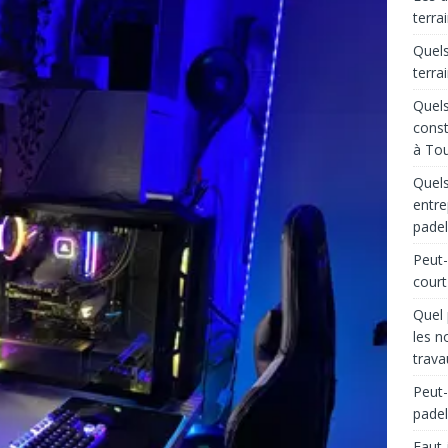
terra
Quels
terra
Quels
const
à Tou
Quels
entre
padel
Peut-
court
Quel 
les n
trava
Peut-
padel
Faut-