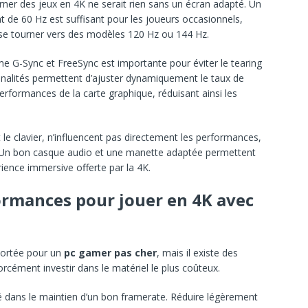
rner des jeux en 4K ne serait rien sans un écran adapté. Un
 de 60 Hz est suffisant pour les joueurs occasionnels,
 se tourner vers des modèles 120 Hz ou 144 Hz.
e G-Sync et FreeSync est importante pour éviter le tearing
onnalités permettent d’ajuster dynamiquement le taux de
erformances de la carte graphique, réduisant ainsi les
le clavier, n’influencent pas directement les performances,
u. Un bon casque audio et une manette adaptée permettent
rience immersive offerte par la 4K.
ormances pour jouer en 4K avec
portée pour un
pc gamer pas cher
, mais il existe des
cément investir dans le matériel le plus coûteux.
é dans le maintien d’un bon framerate. Réduire légèrement