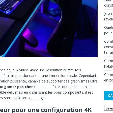
const
Joyer
révèl
Quels
pour 
Combi
const
terra
Comm
habit
és de jeux vidéo. Avec une résolution quatre fois
Comme
e détail impressionnant et une immersion totale. Cependant,
en zo
ration puissante, capable de supporter des graphismes ultra
pc gamer pas cher
capable de faire tourner les derniers
able défi, mais en choisissant les bons composants, il est
CA
es sans exploser son budget.
eur pour une configuration 4K