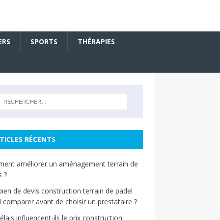
ERS
SPORTS
THÉRAPIES
TICLES RÉCENTS
ent améliorer un aménagement terrain de
s ?
en de devis construction terrain de padel
il comparer avant de choisir un prestataire ?
élais influencent-ils le prix construction