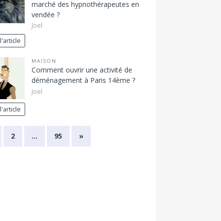
marché des hypnothérapeutes en
vendée ?
Joel
l'article
MAISON
Comment ouvrir une activité de
déménagement à Paris 14ème ?
Joel
l'article
2
…
95
»