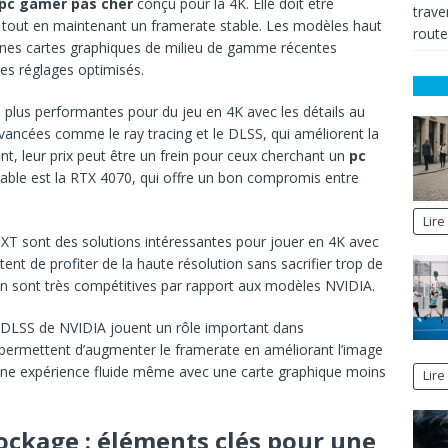
pc gamer pas cher
conçu pour la 4K. Elle doit être
trave
s tout en maintenant un framerate stable. Les modèles haut
route
ines cartes graphiques de milieu de gamme récentes
es réglages optimisés.
 plus performantes pour du jeu en 4K avec les détails au
vancées comme le ray tracing et le DLSS, qui améliorent la
nt, leur prix peut être un frein pour ceux cherchant un
pc
dable est la RTX 4070, qui offre un bon compromis entre
Lire 
T sont des solutions intéressantes pour jouer en 4K avec
tent de profiter de la haute résolution sans sacrifier trop de
ion sont très compétitives par rapport aux modèles NVIDIA.
DLSS de NVIDIA jouent un rôle important dans
 permettent d’augmenter le framerate en améliorant l’image
ible une expérience fluide même avec une carte graphique moins
Lire 
tockage : éléments clés pour une