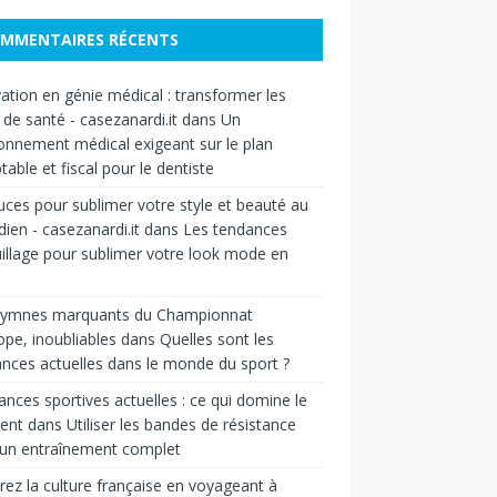
MMENTAIRES RÉCENTS
ation en génie médical : transformer les
 de santé - casezanardi.it
dans
Un
onnement médical exigeant sur le plan
able et fiscal pour le dentiste
uces pour sublimer votre style et beauté au
dien - casezanardi.it
dans
Les tendances
llage pour sublimer votre look mode en
hymnes marquants du Championnat
ope, inoubliables
dans
Quelles sont les
nces actuelles dans le monde du sport ?
nces sportives actuelles : ce qui domine le
ent
dans
Utiliser les bandes de résistance
 un entraînement complet
rez la culture française en voyageant à