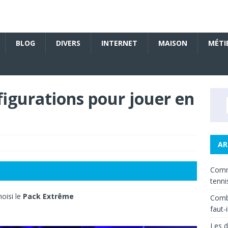
BLOG
DIVERS
INTERNET
MAISON
MÉTI
figurations pour jouer en
AR
Comm
tenni
hoisi le
Pack Extrême
Combi
faut-
Les d