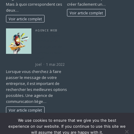
Mais à quoi correspondent ces
créer facilement un…
deux…
Voir article complet
Voir article complet
AGENCE WEB
15 avantages
d’embaucher
une agence de
communication
liège
Joel
1 mai 2022
Lorsque vous cherchez à faire
passer le message de votre
entreprise, il est important de
rechercher les meilleures options
possibles. Une agence de
communication liège…
Voir article complet
We use cookies to ensure that we give you the best
1
2
…
43
»
experience on our website. If you continue to use this site we
will assume that you are happy with it.