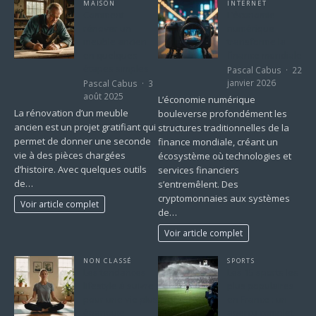
MAISON
INTERNET
Comment
L’économie
rénover un
numérique
meuble ancien
transforme la
en quelques
finance mondiale
étapes simples
Pascal Cabus
22
janvier 2026
Pascal Cabus
3
août 2025
L’économie numérique
La rénovation d’un meuble
bouleverse profondément les
ancien est un projet gratifiant qui
structures traditionnelles de la
permet de donner une seconde
finance mondiale, créant un
vie à des pièces chargées
écosystème où technologies et
d’histoire. Avec quelques outils
services financiers
de…
s’entremêlent. Des
cryptomonnaies aux systèmes
Voir article complet
de…
Voir article complet
NON CLASSÉ
SPORTS
Les tendances
Les 15 sports les
lifestyle à suivre
plus populaires
pour une vie plus
en France : un
épanouie
aperçu complet