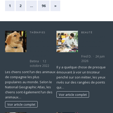
1
2
…
96
»
La sélection de la Team
THÉRAPIES
BEAUTÉ
Est-il possible
Maille française :
d’adopter un
un savoir-faire
golden retriever
qui résiste au
quand on est
temps
handicapé
Fred D.
24 juin
2026
Betina
12
octobre 2022
Il y a quelque chose de presque
Les chiens sont l’un des animaux
émouvant à voir un tricoteur
de compagnie les plus
penché sur son métier, les yeux
populaires au monde. Selon le
rivés sur des rangées de points
National Geographic Atlas, les
qui…
chiens sont également l’un des
Voir article complet
animaux…
Voir article complet