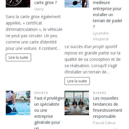
carte grise ?
meilleure
entreprise pour
Harry
installer un
Sans la carte grise également
terrain de padel
appelée, « certificat
?
d’immatriculation », le véhicule
Lysandre
ne peut pas circuler. Un peu
Vesperal
comme une carte d’identité
Le succès d’un projet sportif
pour une voiture. Il contient…
repose en grande partie sur la
Lire la suite
qualité de sa conception et de
sa réalisation. Lorsqu’il s’agit
d’installer un terrain de…
Lire la suite
SPORTS
DIVERS
Faut-il privilégier
Les nouvelles
un spécialiste
tendances de
ou une
l’investissement
entreprise
responsable
générale pour
Pascal Cabus
un