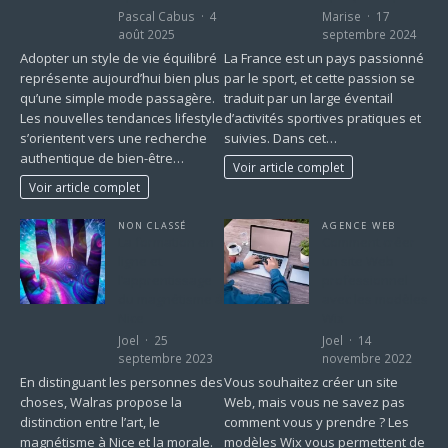
Pascal Cabus
4
Marise
17
août 2025
septembre 2024
Adopter un style de vie équilibré
La France est un pays passionné
représente aujourd’hui bien plus
par le sport, et cette passion se
qu’une simple mode passagère.
traduit par un large éventail
Les nouvelles tendances lifestyle
d’activités sportives pratiques et
s’orientent vers une recherche
suivies. Dans cet…
authentique de bien-être…
Voir article complet
Voir article complet
NON CLASSÉ
AGENCE WEB
La formation en
Comment créer
ligne et
un site Web
l’apprentissage
professionnel
du magnétisme à
avec les modèles
Nice
Wix
Joel
25
Joel
14
septembre 2023
novembre 2022
En distinguant les personnes des
Vous souhaitez créer un site
choses, Walras propose la
Web, mais vous ne savez pas
distinction entre l’art, le
comment vous y prendre ? Les
magnétisme à Nice et la morale.
modèles Wix vous permettent de