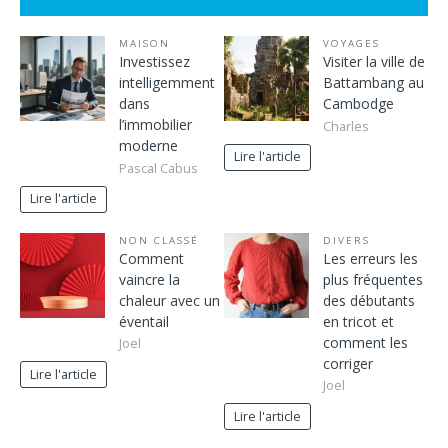
MAISON
VOYAGES
Investissez
Visiter la ville de
intelligemment
Battambang au
dans
Cambodge
l’immobilier
Charles
moderne
Lire l'article
Pascal Cabus
Lire l'article
NON CLASSÉ
DIVERS
Comment
Les erreurs les
vaincre la
plus fréquentes
chaleur avec un
des débutants
éventail
en tricot et
comment les
Joel
corriger
Lire l'article
Joel
Lire l'article