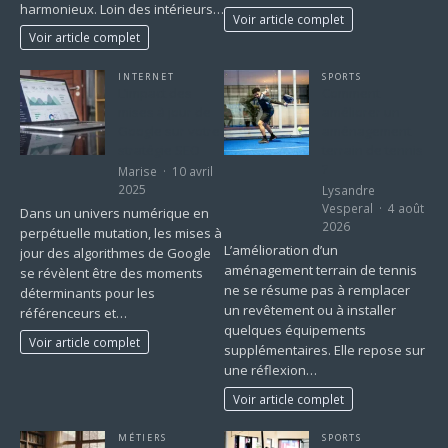
harmonieux. Loin des intérieurs…
Voir article complet
Voir article complet
INTERNET
SPORTS
L’impact des
Comment
mises à jour de
améliorer un
Google sur votre
aménagement
stratégie SEO
terrain de tennis
?
Marise
10 avril
2025
Lysandre
Vesperal
4 août
Dans un univers numérique en
2026
perpétuelle mutation, les mises à
L’amélioration d’un
jour des algorithmes de Google
aménagement terrain de tennis
se révèlent être des moments
ne se résume pas à remplacer
déterminants pour les
un revêtement ou à installer
référenceurs et…
quelques équipements
Voir article complet
supplémentaires. Elle repose sur
une réflexion…
Voir article complet
MÉTIERS
SPORTS