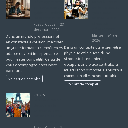
Développer ses
Musculation et
compétences : le
perte de poids :
guide essentiel
guide pour
de la formation
sculpter votre
silhouette
Pascal Cabus
23
efficacement
décembre 2025
Marise
24 avril
Dans un monde professionnel
2026
en constante évolution, maîtriser
Dans un contexte où le bien-être
un guide formation compétences
physique et la quête d’une
adapté devient indispensable
silhouette harmonieuse
pour rester compétitif. Ce guide
occupent une place centrale, la
vous accompagne dans votre
musculation s’impose aujourd’hui
parcours…
comme un allié incontournable…
Voir article complet
Voir article complet
SPORTS
Fan zone paris :
découvrez le
calendrier des
retransmissions
et les dates clés
Pascal Cabus
8