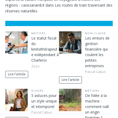
régions - casezanardi.it
dans
Les routes de train traversant des
réserves naturelles
MÉTIERS
NON CLASSÉ
Le statut fiscal
Les erreurs de
du
gestion
kinésithérapeut
financière qui
e indépendant à
coulent les
Charleroi
petites
entreprises
Zozo
Pascal Cabus
Lire l'article
Lire l'article
DIVERS
MÉTIERS
5 astuces pour
De l’idée à la
un style unique
machine :
et intemporel
comment naît
un engin
Pascal Cabus
forestier ?