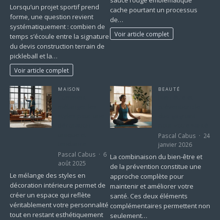
Lorsqu’un projet sportif prend
cache pourtant un processus
forme, une question revient
de…
systématiquement : combien de
Voir article complet
temps s’écoule entre la signature
du devis construction terrain de
pickleball et la…
Voir article complet
MAISON
BEAUTÉ
Comment
Bien-être et
mélanger les
prévention : le
styles pour une
duo gagnant
décoration
pour votre santé
unique et
Pascal Cabus
24
tendance
janvier 2026
Pascal Cabus
6
La combinaison du bien-être et
août 2025
de la prévention constitue une
Le mélange des styles en
approche complète pour
décoration intérieure permet de
maintenir et améliorer votre
créer un espace qui reflète
santé. Ces deux éléments
véritablement votre personnalité
complémentaires permettent non
tout en restant esthétiquement
seulement…