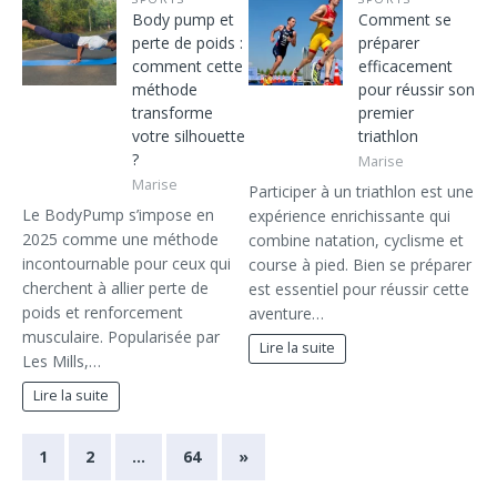
Body pump et
Comment se
perte de poids :
préparer
comment cette
efficacement
méthode
pour réussir son
transforme
premier
votre silhouette
triathlon
?
Marise
Marise
Participer à un triathlon est une
Le BodyPump s’impose en
expérience enrichissante qui
2025 comme une méthode
combine natation, cyclisme et
incontournable pour ceux qui
course à pied. Bien se préparer
cherchent à allier perte de
est essentiel pour réussir cette
poids et renforcement
aventure…
musculaire. Popularisée par
Lire la suite
Les Mills,…
Lire la suite
1
2
…
64
»