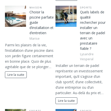
MAISON
SPORTS
Choisir la
Quels labels de
piscine parfaite :
qualité
guide
rechercher pour
d’installation et
installer un
d’entretien
terrain de padel
avec un
Marise
prestataire
Parmi les plaisirs de la vie,
fiable ?
l’installation d’une piscine dans
Lysandre
son jardin figure certainement
Vesperal
en bonne place. Quoi de plus
Installer un terrain de padel
agréable que de se plonger…
représente un investissement
Lire la suite
important, qu’il s’agisse d’un
club sportif, d’une collectivité,
d’une entreprise ou d’un
particulier. Au-delà du prix et…
Lire la suite
SPORTS
SPORTS