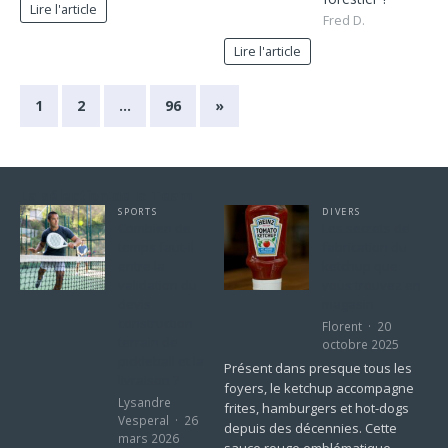
Lire l'article
Fred D.
Lire l'article
1
2
…
96
»
La sélection de la Team
SPORTS
DIVERS
Combien de
Les secrets de
temps faut-il
fabrication du
entre la
ketchup que
validation du
vous trouvez en
devis
magasin
construction
Florent
20
terrain de
octobre 2025
pickleball et la
Présent dans presque tous les
livraison ?
foyers, le ketchup accompagne
Lysandre
frites, hamburgers et hot-dogs
Vesperal
26
depuis des décennies. Cette
mars 2026
sauce rouge emblématique