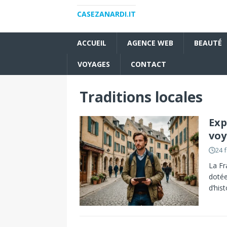
CASEZANARDI.IT
ACCUEIL
AGENCE WEB
BEAUTÉ
VOYAGES
CONTACT
Traditions locales
Exp
voy
24 
La Fr
dotée
d’his