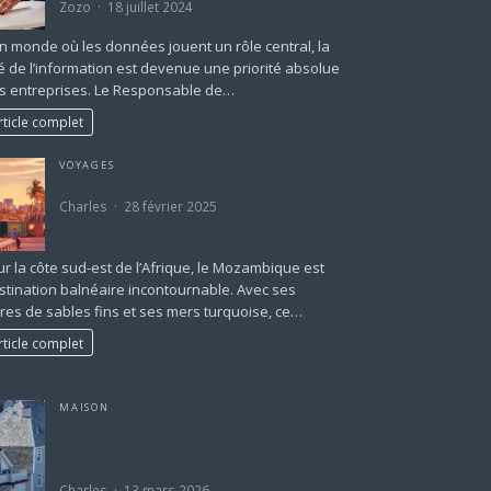
Zozo
18 juillet 2024
 monde où les données jouent un rôle central, la
é de l’information est devenue une priorité absolue
es entreprises. Le Responsable de…
rticle complet
VOYAGES
Les meilleures plages du Mozambique
Charles
28 février 2025
ur la côte sud-est de l’Afrique, le Mozambique est
tination balnéaire incontournable. Avec ses
res de sables fins et ses mers turquoise, ce…
rticle complet
MAISON
Toiture ardoise naturelle vs synthétique
en Moselle : que choisir pour sa
couverture ?
Charles
13 mars 2026