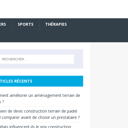
ERS
SPORTS
THÉRAPIES
TICLES RÉCENTS
ent améliorer un aménagement terrain de
s ?
en de devis construction terrain de padel
il comparer avant de choisir un prestataire ?
élais influencent-ils le prix construction