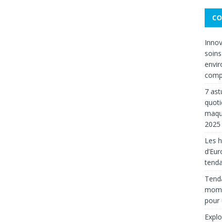
CO
Innov
soins
envir
compt
7 ast
quoti
maqui
2025
Les 
d’Eur
tenda
Tenda
mom
pour
Explo