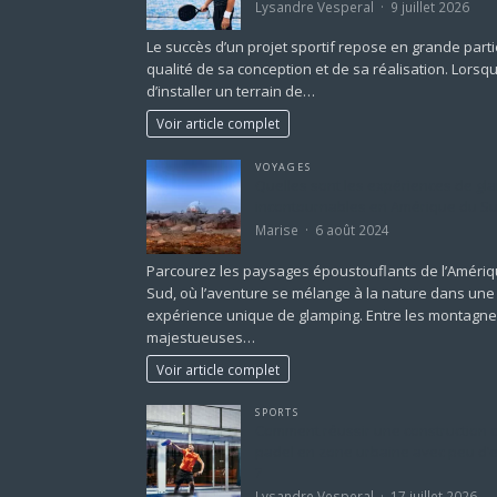
Lysandre Vesperal
9 juillet 2026
Le succès d’un projet sportif repose en grande parti
qualité de sa conception et de sa réalisation. Lorsqu’i
d’installer un terrain de…
Voir article complet
VOYAGES
Quelles sont les expériences de gl
incontournables en Amérique du Su
Marise
6 août 2024
Parcourez les paysages époustouflants de l’Améri
Sud, où l’aventure se mélange à la nature dans une
expérience unique de glamping. Entre les montagn
majestueuses…
Voir article complet
SPORTS
Comment réussir une construction c
padel en zone urbaine avec peu d’
?
Lysandre Vesperal
17 juillet 2026