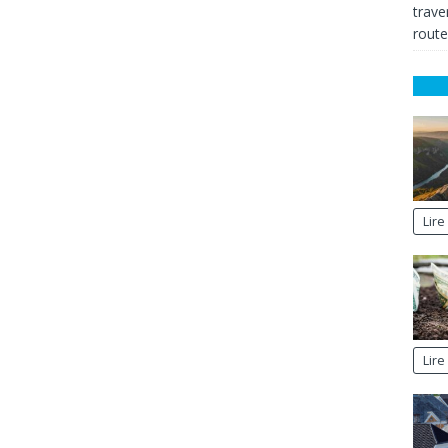
trave
route
Lire 
Lire 