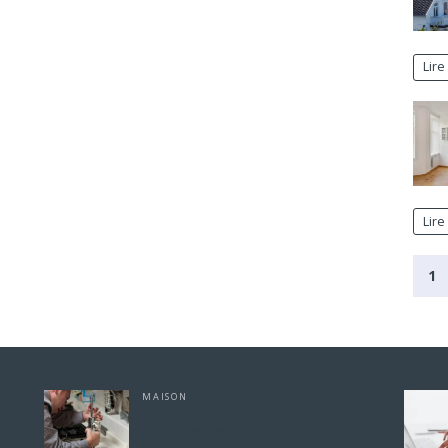
Lire 
Lire 
1
MAISON
rise
Combien coûte une recherche de fuite
sans destruction dans 91 ?