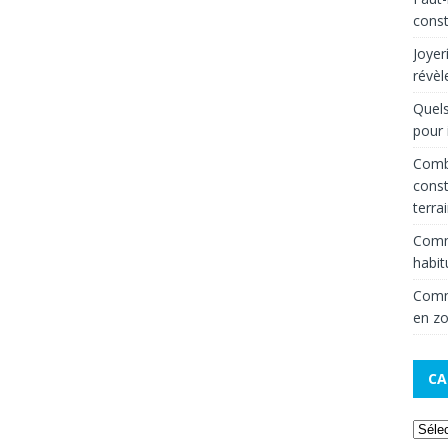
const
Joyer
révèl
Quels
pour 
Combi
const
terra
Comm
habit
Comme
en zo
CA