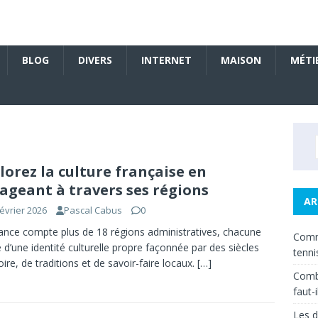
BLOG
DIVERS
INTERNET
MAISON
MÉTI
lorez la culture française en
ageant à travers ses régions
AR
février 2026
Pascal Cabus
0
ance compte plus de 18 régions administratives, chacune
Comm
 d’une identité culturelle propre façonnée par des siècles
tenni
toire, de traditions et de savoir-faire locaux.
[…]
Combi
faut-
Les d