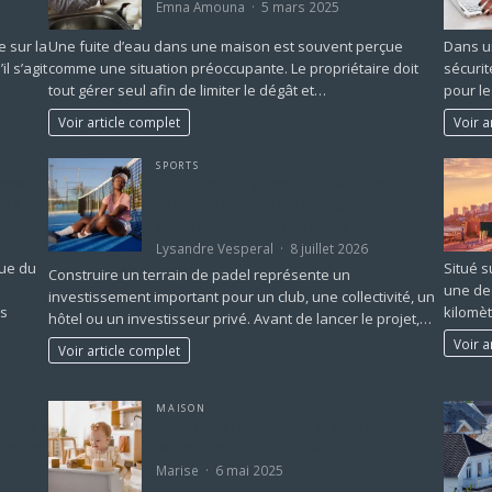
Emna Amouna
5 mars 2025
e sur la
Une fuite d’eau dans une maison est souvent perçue
Dans un
l s’agit
comme une situation préoccupante. Le propriétaire doit
sécurit
tout gérer seul afin de limiter le dégât et…
pour l
Voir article complet
Voir a
SPORTS
amping
Quels critères permettent de comparer
d ?
plusieurs devis d’une entreprise
construction terrain de padel ?
Lysandre Vesperal
8 juillet 2026
que du
Situé s
Construire un terrain de padel représente un
une des
investissement important pour un club, une collectivité, un
es
kilomèt
hôtel ou un investisseur privé. Avant de lancer le projet,…
Voir a
Voir article complet
MAISON
ourt de
Découvrez l’expérience unique des
espace
Atmosphera Tours en 2025
Marise
6 mai 2025