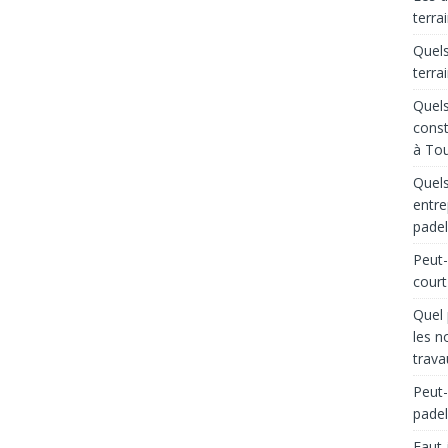
terra
Quels
terra
Quels
const
à Tou
Quels
entre
padel
Peut-
court
Quel 
les n
trava
Peut-
padel
Faut-