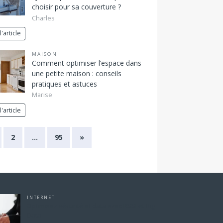
choisir pour sa couverture ?
Charles
l'article
MAISON
Comment optimiser l’espace dans
une petite maison : conseils
pratiques et astuces
Marise
l'article
2
…
95
»
INTERNET
Optimisez sécurité et data avec RSSI et Big
Data