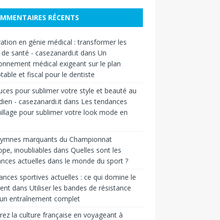
MMENTAIRES RÉCENTS
ation en génie médical : transformer les
 de santé - casezanardi.it
dans
Un
onnement médical exigeant sur le plan
able et fiscal pour le dentiste
uces pour sublimer votre style et beauté au
dien - casezanardi.it
dans
Les tendances
llage pour sublimer votre look mode en
hymnes marquants du Championnat
ope, inoubliables
dans
Quelles sont les
nces actuelles dans le monde du sport ?
nces sportives actuelles : ce qui domine le
ent
dans
Utiliser les bandes de résistance
 un entraînement complet
rez la culture française en voyageant à