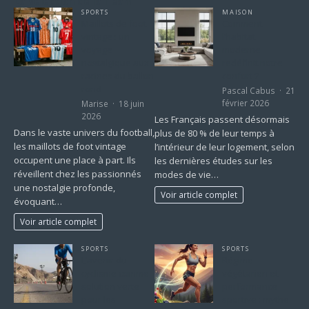
La sélection de la Team
SPORTS
MAISON
Maillots de foot
Comment
vintage : un
l’habitat
voyage
moderne
nostalgique aux
redéfinit notre
racines du ballon
confort ?
rond
Pascal Cabus
21
février 2026
Marise
18 juin
2026
Les Français passent désormais
Dans le vaste univers du football,
plus de 80 % de leur temps à
les maillots de foot vintage
l’intérieur de leur logement, selon
occupent une place à part. Ils
les dernières études sur les
réveillent chez les passionnés
modes de vie…
une nostalgie profonde,
Voir article complet
évoquant…
Voir article complet
SPORTS
SPORTS
L’avenir du
Régime
cyclisme comme
végétarien et
solution verte
performance
pour les
sportive : mythe