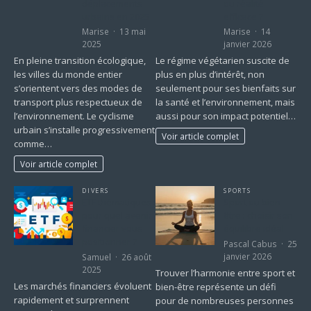
déplacements
ou réalité
urbains en 2025
efficace ?
Marise
13 mai
Marise
14
2025
janvier 2026
En pleine transition écologique,
Le régime végétarien suscite de
les villes du monde entier
plus en plus d’intérêt, non
s’orientent vers des modes de
seulement pour ses bienfaits sur
transport plus respectueux de
la santé et l’environnement, mais
l’environnement. Le cyclisme
aussi pour son impact potentiel…
urbain s’installe progressivement
Voir article complet
comme…
Voir article complet
DIVERS
SPORTS
ETF thématiques :
Sport ou bien-
pour quel avenir
être : choisir son
financier vous
équilibre idéal
positionner ?
Pascal Cabus
25
janvier 2026
Samuel
26 août
2025
Trouver l’harmonie entre sport et
Les marchés financiers évoluent
bien-être représente un défi
rapidement et surprennent
pour de nombreuses personnes