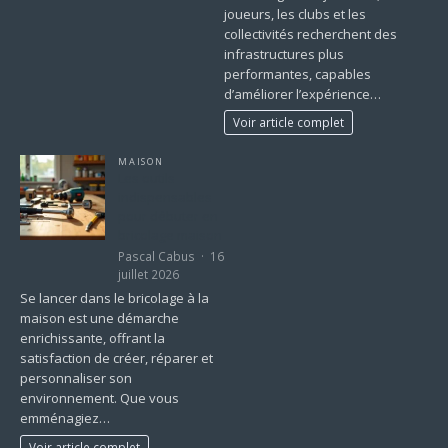
joueurs, les clubs et les
collectivités recherchent des
infrastructures plus
performantes, capables
d’améliorer l’expérience…
Voir article complet
MAISON
Les outils
indispensables
pour débuter en
bricolage maison
Pascal Cabus
16
juillet 2026
Se lancer dans le bricolage à la
maison est une démarche
enrichissante, offrant la
satisfaction de créer, réparer et
personnaliser son
environnement. Que vous
emménagiez…
Voir article complet