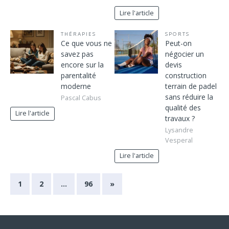
Lire l'article
THÉRAPIES
SPORTS
Ce que vous ne
Peut-on
savez pas
négocier un
encore sur la
devis
parentalité
construction
moderne
terrain de padel
sans réduire la
Pascal Cabus
qualité des
Lire l'article
travaux ?
Lysandre
Vesperal
Lire l'article
1
2
…
96
»