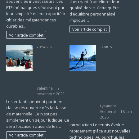
souvent les investisseurs. Les
cherchant à améliorer leur
ETF thématiques séduisent par
qualité de vie. Cette quête
leur simplicité et leur capacité à
d’équilibre personnalisé
cibler des mégatendances
implique…
durables.…
Voir article complet
Voir article complet
VOYAGES
SPORTS
À la découverte
Un constructeur
de la biodiversité
court de tennis
marine de la
peut-il intégrer
France : Optez
des
pour une classe
équipements
découverte mer
connectés pour
la pratique
Valentina
9
moderne du
novembre 2023
tennis ?
Les enfants peuvent partir en
Lysandre
classe découverte dès la classe
Vesperal
18 juin
de maternelle. Ce n’est pas
2026
simplement un séjour ludique. Ce
Introduction Le tennis évolue
sera l’occasion aussi de les…
rapidement grâce aux nouvelles
Voir article complet
technologies. Aujourd’hui, les