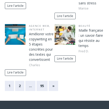
sans stress
Lire l'article
Marise
Lire l'article
AGENCE WEB
,
BEAUTÉ
INTERNET
Maille française
Améliorer votre
: un savoir-faire
copywriting en
qui résiste au
5 étapes
temps
concrètes pour
Fred D.
des textes qui
Lire l'article
convertissent
Charles
Lire l'article
1
2
…
95
»
La sélection de la Team