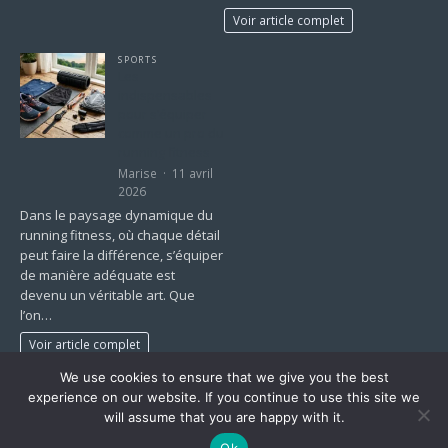
Voir article complet
SPORTS
Les
indispensables
pour s’équiper
comme un pro du
running fitness
Marise
11 avril
2026
Dans le paysage dynamique du
running fitness, où chaque détail
peut faire la différence, s’équiper
de manière adéquate est
devenu un véritable art. Que
l’on…
Voir article complet
We use cookies to ensure that we give you the best
1
2
…
43
»
experience on our website. If you continue to use this site we
will assume that you are happy with it.
Ok