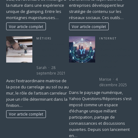
la nature dans une expérience
entreprises développent leur
unique de glamping. Entre les
stratégie de contenu sur les
montagnes majestueuses…
réseaux sociaux. Ces outils…
Voir article complet
Voir article complet
MÉTIERS
INTERNET
Carreleur : tout
Yahoo
ce qu’il faut
Questions/Répo
savoir sur le
nses : un espace
métier
d’échange
unique et
Sarah
28
participatif
septembre 2021
Marise
4
Avec l’extraordinaire maitrise de
décembre 2025
la pose du carrelage au sol ou au
Dans le paysage numérique,
mur, le rôle de l’artisan carreleur
Yahoo Questions/Réponses s’est
joue un rôle déterminant dans la
imposé comme un espace
finition…
d’échange unique mêlant
Voir article complet
participation, partage de
connaissances et discussions
ouvertes. Depuis son lancement
en…