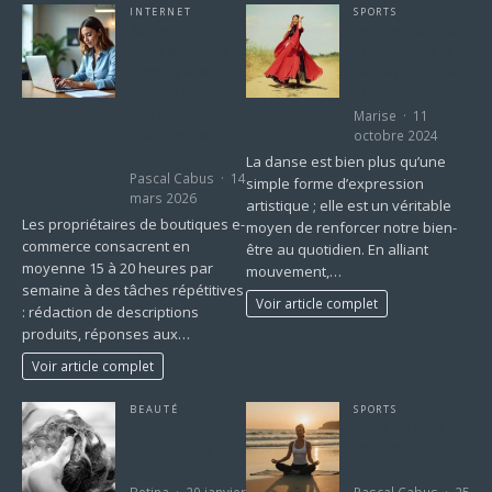
INTERNET
SPORTS
Automatisez
Les bienfaits de
votre boutique
la danse sur la
Shopify avec
santé physique
OpenAI : gagnez
et mentale
des heures sur
Marise
11
votre gestion
octobre 2024
quotidienne
La danse est bien plus qu’une
Pascal Cabus
14
simple forme d’expression
mars 2026
artistique ; elle est un véritable
Les propriétaires de boutiques e-
moyen de renforcer notre bien-
commerce consacrent en
être au quotidien. En alliant
moyenne 15 à 20 heures par
mouvement,…
semaine à des tâches répétitives
Voir article complet
: rédaction de descriptions
produits, réponses aux…
Voir article complet
BEAUTÉ
SPORTS
Qu’est-ce que le
Sport ou bien-
shampooing
être : choisir son
Phyto ?
équilibre idéal
Betina
29 janvier
Pascal Cabus
25