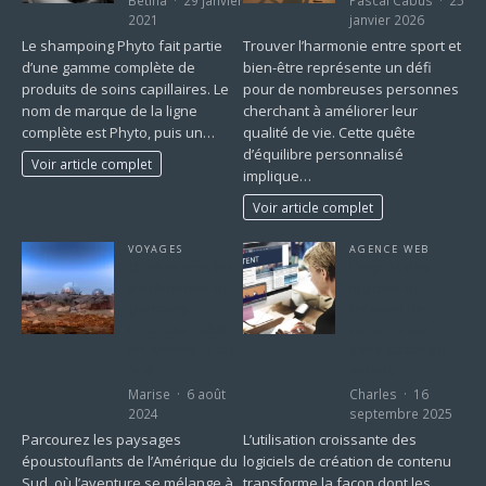
2021
janvier 2026
Le shampoing Phyto fait partie
Trouver l’harmonie entre sport et
d’une gamme complète de
bien-être représente un défi
produits de soins capillaires. Le
pour de nombreuses personnes
nom de marque de la ligne
cherchant à améliorer leur
complète est Phyto, puis un…
qualité de vie. Cette quête
d’équilibre personnalisé
Voir article complet
implique…
Voir article complet
VOYAGES
AGENCE WEB
Quelles sont les
L’impact des
expériences de
logiciels de
glamping
création de
incontournables
contenu sur
en Amérique du
votre stratégie
Sud ?
sociale
Marise
6 août
Charles
16
2024
septembre 2025
Parcourez les paysages
L’utilisation croissante des
époustouflants de l’Amérique du
logiciels de création de contenu
Sud, où l’aventure se mélange à
transforme la façon dont les