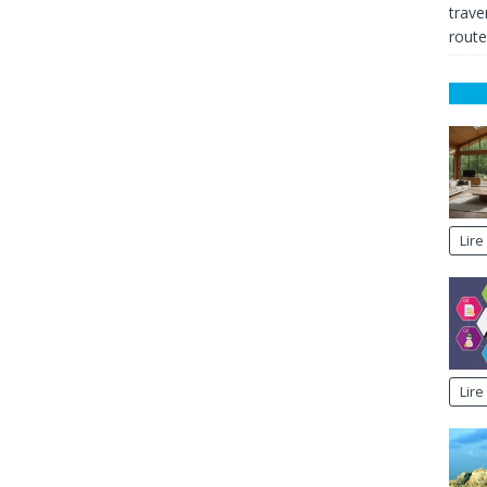
trave
route
Lire 
Lire 