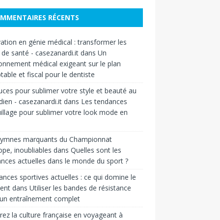
MMENTAIRES RÉCENTS
ation en génie médical : transformer les
 de santé - casezanardi.it
dans
Un
onnement médical exigeant sur le plan
able et fiscal pour le dentiste
uces pour sublimer votre style et beauté au
dien - casezanardi.it
dans
Les tendances
llage pour sublimer votre look mode en
hymnes marquants du Championnat
ope, inoubliables
dans
Quelles sont les
nces actuelles dans le monde du sport ?
nces sportives actuelles : ce qui domine le
ent
dans
Utiliser les bandes de résistance
 un entraînement complet
rez la culture française en voyageant à