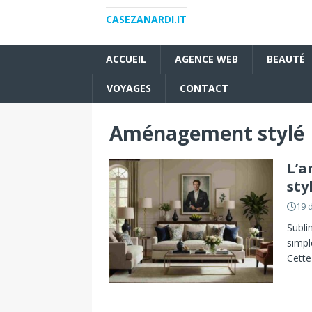
CASEZANARDI.IT
ACCUEIL
AGENCE WEB
BEAUTÉ
VOYAGES
CONTACT
Aménagement stylé
L’a
sty
19 
Subli
simpl
Cette