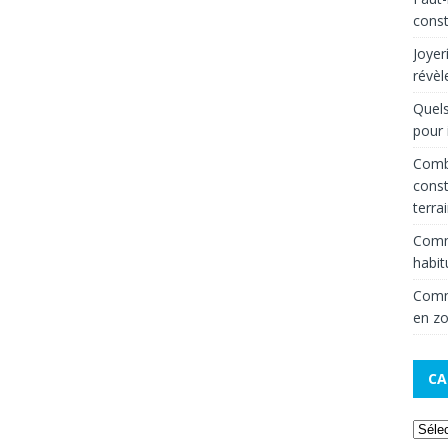
const
Joyer
révèl
Quels
pour 
Combi
const
terra
Comm
habit
Comme
en zo
CA