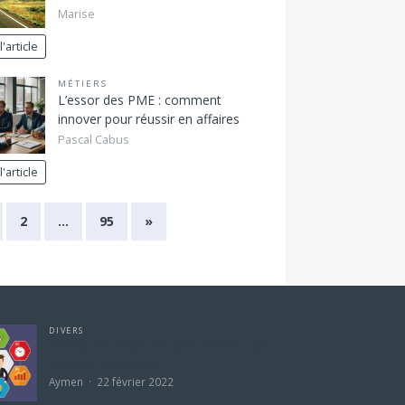
Marise
l'article
MÉTIERS
L’essor des PME : comment
innover pour réussir en affaires
Pascal Cabus
l'article
2
…
95
»
DIVERS
Gestion de projet en Haute Savoie : L’art
de gérer les projets
Aymen
22 février 2022