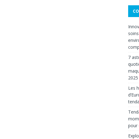
CO
Innov
soins
envir
compt
7 ast
quoti
maqui
2025
Les 
d’Eur
tenda
Tenda
mom
pour
Explo