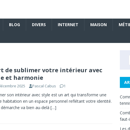
BLOG
DIVERS
INTERNET
MAISON
MÉTI
rt de sublimer votre intérieur avec
le et harmonie
AR
décembre 2025
Pascal Cabus
1
mer son intérieur avec style est un art qui transforme une
Comm
e habitation en un espace personnel reflétant votre identité.
tenni
 démarche va bien au-delà
[…]
Combi
faut-
Les d