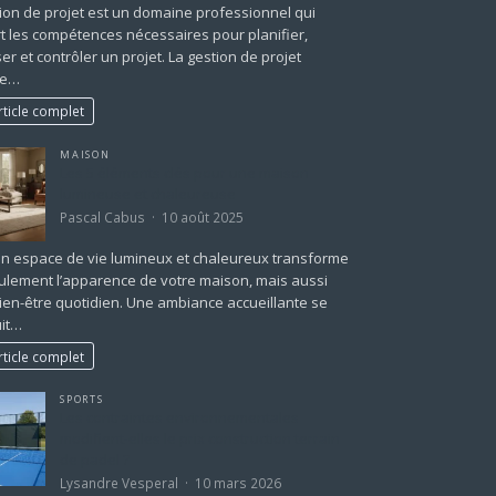
ion de projet est un domaine professionnel qui
t les compétences nécessaires pour planifier,
er et contrôler un projet. La gestion de projet
te…
rticle complet
MAISON
Les 5 éléments clés pour une maison
lumineuse et chaleureuse
Pascal Cabus
10 août 2025
un espace de vie lumineux et chaleureux transforme
ulement l’apparence de votre maison, mais aussi
ien-être quotidien. Une ambiance accueillante se
uit…
rticle complet
SPORTS
Les contraintes environnementales
modifient-elles le prix construction terrain
de padel ?
Lysandre Vesperal
10 mars 2026