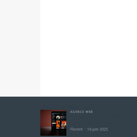
La sélection de la Team
AGENCE WEB
Comment une agence web peut
transformer votre présence en ligne
Florent
16 juin 2025