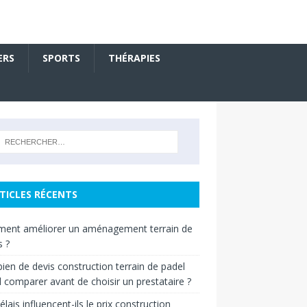
ERS
SPORTS
THÉRAPIES
TICLES RÉCENTS
ent améliorer un aménagement terrain de
s ?
en de devis construction terrain de padel
il comparer avant de choisir un prestataire ?
élais influencent-ils le prix construction