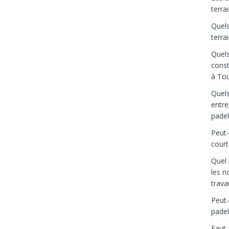
terra
Quels
terra
Quels
const
à Tou
Quels
entre
padel
Peut-
court
Quel 
les n
trava
Peut-
padel
Faut-