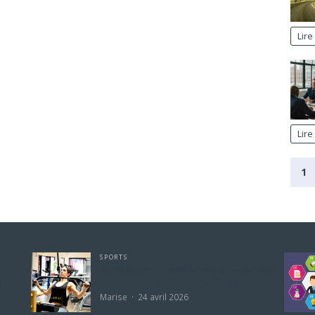
Lire 
Lire 
1
SPORTS
Musculation et perte de poids : guide pour
 ?
sculpter votre silhouette efficacement
Marise
24 avril 2026