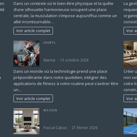
 en
Dans un contexte où le bien-être physique et la quête
La gest
ité
d’une silhouette harmonieuse occupent une place
requier
centrale, la musculation s’impose aujourd’hui comme un
organis
allié incontournable…
consis
Voir article complet
Voir a
SPORTS
Les meilleures applis de fitness pour
e ?
suivre vos progrès efficacement
Marise
15 octobre 2024
Dans un monde où la technologie prend une place
Créer 
à
prépondérante dans notre quotidien, intégrer des
non se
applications de fitness à votre routine peut s’avérer être
votre b
un…
constr
Voir article complet
Voir a
MAISON
 sur
Comment l’habitat moderne redéfinit notre
confort ?
Pascal Cabus
21 février 2026