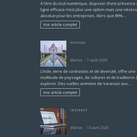
À l’ère du tout numérique, disposer d’une présence
ligne efficace n’est plus une option mais une nécess
absolue pour les entreprises. Alors que 89%…
Voir article complet
VOYAGES
Quels sont les 10 itinéraires
incontournables pour explorer l’Ind
Marise
7 août 2024
L’Inde, terre de contrastes et de diversité, offre une
multitude de paysages, de cultures et de traditions 
explorer. Des ruelles animées de Varanasi aux…
Voir article complet
INTERNET
L’impact des mises à jour de Google
votre stratégie SEO
Marise
10 avril 2025